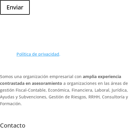
Enviar
Puedes darte de baja de estas comunicaciones en cualquier
momento. Para obtener más información sobre cómo darte de
baja, el tratamiento que hacemos de los datos personales y cómo
nos comprometemos a proteger y respetar tu privacidad, consulta
nuestra
Política de privacidad
.
Somos una organización empresarial con
amplia experiencia
contrastada en asesoramiento
a organizaciones en las áreas de
gestión Fiscal-Contable, Económica, Financiera, Laboral, Jurídica,
Ayudas y Subvenciones, Gestión de Riesgos, RRHH, Consultoría y
Formación.
Contacto